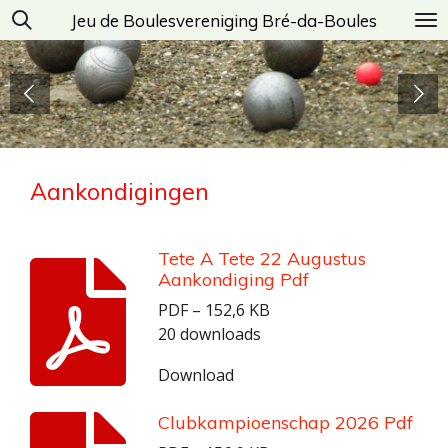
Jeu de Boulesvereniging Bré-da-Boules
Ga
direct
naar
de
hoofdinhoud
Aankondigingen
Tete A Tete 22 Augustus
Aankondiging Pdf
PDF – 152,6 KB
20 downloads
Download
Clubkampioenschap 2026 Pdf