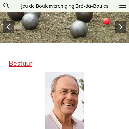
Jeu de Boulesvereniging Bré-da-Boules
Ga
direct
naar
de
hoofdinhoud
Bestuur